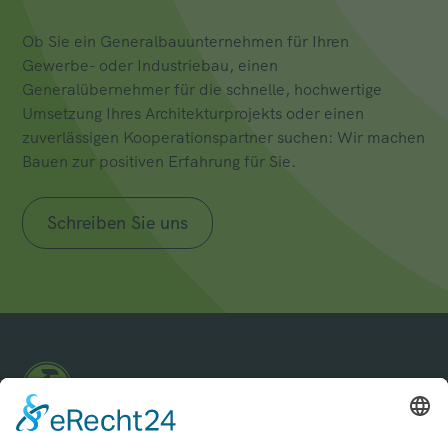
Ob Sie ein Generalbauunternehmen für Ihren
Gewerbe- oder Industriebau, einen
Generalübernehmer für die schnelle, hochwertige
Umsetzung Ihres Architekturprojekts oder einen
zuverlässigen Kooperationspartner suchen: Wir machen
Bauen zur positiven Erfahrung für Sie.
Schreiben Sie uns