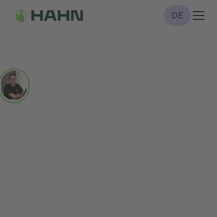
DE
Das General­bau­unter­
nehmen für Ihre archi­
tek­ton­ische Vision
Die HAHN BAU GRUPPE ist der perfekte Partner für
Architekt*innen: Gemeinsam machen wir Bauen zur
positiven Erfahrung mit Synergien aus kreativem Design
und präziser, schneller und transparenter Ausführung.