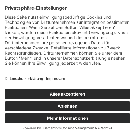
HAHN Service GmbH
Hommelstraße 2
55743 Idar-Oberstein
Leistungen
Referenzen
Zertifizierung
Nachunternehmer
Karriere
Kontakt
Expertise
Brand Video
Social Media