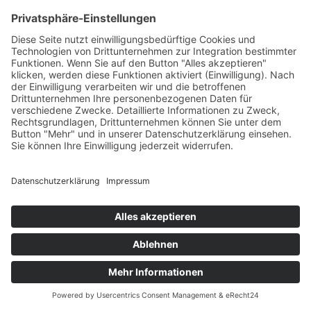
Stefan Petzold
Bauleitung Rohbau